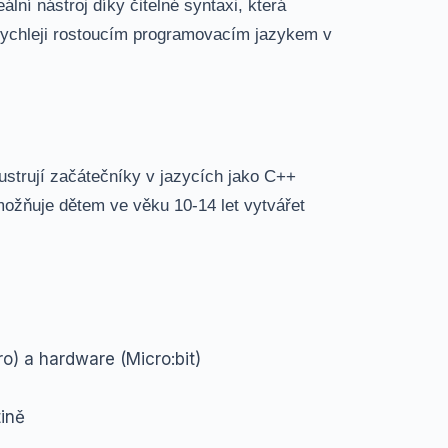
ální nástroj díky čitelné syntaxi, která
jrychleji rostoucím programovacím jazykem v
frustrují začátečníky v jazycích jako C++
umožňuje dětem ve věku 10-14 let vytvářet
o) a hardware (Micro:bit)
tině