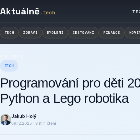
Aktuálně
TE
.tech
TECH
ZDRAVÍ
BYDLENÍ
CESTOVÁNÍ
FINANCE
NOVI
DOMŮ
/
TECH
TECH
Programování pro děti 20
Python a Lego robotika
Jakub Holý
09.12.2025 · 8 min čtení