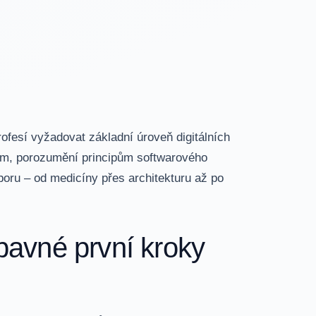
fesí vyžadovat základní úroveň digitálních
řem, porozumění principům softwarového
oru – od medicíny přes architekturu až po
bavné první kroky