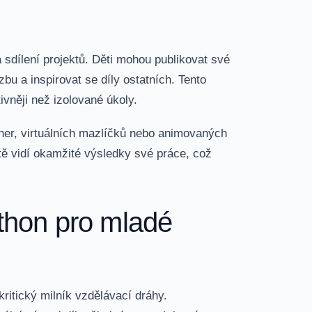
 sdílení projektů. Děti mohou publikovat své
bu a inspirovat se díly ostatních. Tento
vněji než izolované úkoly.
her, virtuálních mazlíčků nebo animovaných
ítě vidí okamžité výsledky své práce, což
thon pro mladé
ritický milník vzdělávací dráhy.