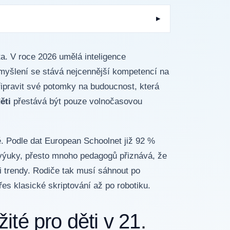
a. V roce 2026 umělá inteligence
é myšlení se stává nejcennější kompetencí na
připravit své potomky na budoucnost, která
ěti
přestává být pouze volnočasovou
. Podle dat European Schoolnet již 92 %
 výuky, přesto mnoho pedagogů přiznává, že
i trendy. Rodiče tak musí sáhnout po
es klasické skriptování až po robotiku.
ité pro děti v 21.