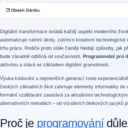
📑 Obsah článku
Digitální transformace ovládá každý aspekt moderního život
automatizuje rutinní úkoly, zatímco kreativní technologick
trhu práce. Rodiče proto stále častěji hledají způsoby, jak 
bude zásadně odlišná od současnosti.
Programování pro d
aktivitou a stává se základem digitální gramotnosti.
Výuka kódování u nejmenších generací roste exponenciálně
českých základních škol zahrnuje elementy informatiky do
formální vzdělávání zaostává za aktuálními technologickým
alternativních metodách – od vizuálních blokových jazyků př
Proč je
programování
důlež