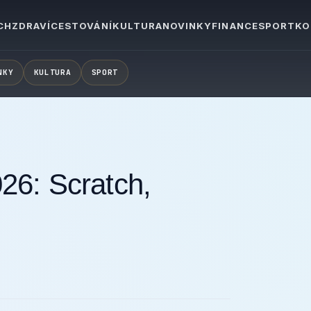
CH
ZDRAVÍ
CESTOVÁNÍ
KULTURA
NOVINKY
FINANCE
SPORT
KO
NKY
KULTURA
SPORT
26: Scratch,