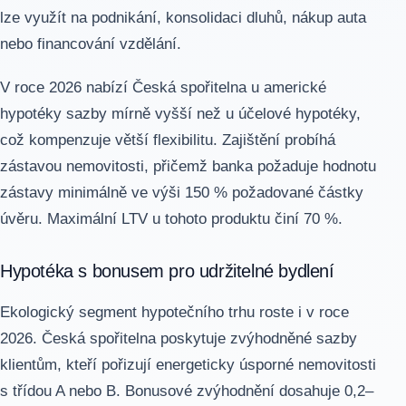
lze využít na podnikání, konsolidaci dluhů, nákup auta
nebo financování vzdělání.
V roce 2026 nabízí Česká spořitelna u americké
hypotéky sazby mírně vyšší než u účelové hypotéky,
což kompenzuje větší flexibilitu. Zajištění probíhá
zástavou nemovitosti, přičemž banka požaduje hodnotu
zástavy minimálně ve výši 150 % požadované částky
úvěru. Maximální LTV u tohoto produktu činí 70 %.
Hypotéka s bonusem pro udržitelné bydlení
Ekologický segment hypotečního trhu roste i v roce
2026. Česká spořitelna poskytuje zvýhodněné sazby
klientům, kteří pořizují energeticky úsporné nemovitosti
s třídou A nebo B. Bonusové zvýhodnění dosahuje 0,2–