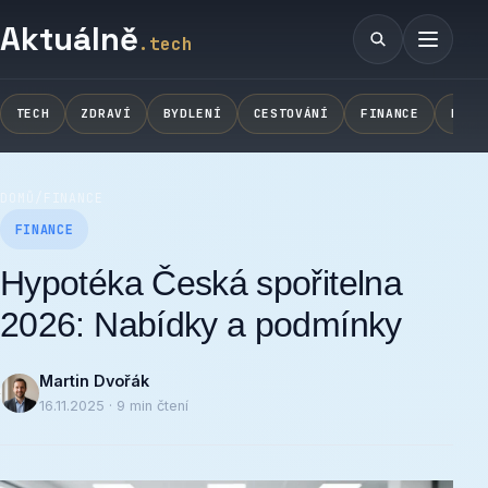
Aktuálně
.tech
Vyhledávání
Menu
TECH
ZDRAVÍ
BYDLENÍ
CESTOVÁNÍ
FINANCE
NOVI
DOMŮ
/
FINANCE
FINANCE
Hypotéka Česká spořitelna
2026: Nabídky a podmínky
Martin Dvořák
16.11.2025 · 9 min čtení