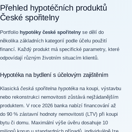
Přehled hypotéčních produktů
České spořitelny
Portfolio
hypotéky české spořitelny
se dělí do
několika základních kategorií podle účelu použití
financí. Každý produkt má specifické parametry, které
odpovídají různým životním situacím klientů.
Hypotéka na bydlení s účelovým zajištěním
Klasická
česká spořitelna hypotéka
na koupi, výstavbu
nebo rekonstrukci nemovitosti zůstává nejžádanějším
produktem. V roce 2026 banka nabízí financování až
do 90 % zástavní hodnoty nemovitosti (LTV) při koupi
bytu či domu. Maximální výše úvěru dosahuje 10
milionů korun u standardních případů, individuálně lze