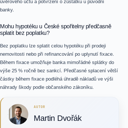
úvěrového účtu a potvrzení o zůstatku u původní
banky.
Mohu hypotéku u České spořitelny předčasně
splatit bez poplatku?
Bez poplatku lze splatit celou hypotéku při prodeji
nemovitosti nebo při refinancování po uplynutí fixace.
Během fixace umožňuje banka mimořádné splátky do
výše 25 % ročně bez sankcí. Předčasné splacení větší
částky během fixace podléhá úhradě nákladů ve výši
náhrady škody podle občanského zákoníku.
AUTOR
Martin Dvořák