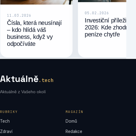
05.02.2026
11.03.2026
Investiční příležitost
Čísla, která neusínají
2026: Kde zhodnoti
– kdo hlídá váš
peníze chytře
business, když vy
odpočíváte
Aktuálně
.tech
Aktuálně z Vašeho okolí
RUBRIKY
MAGAZÍN
Tech
Domů
Zdraví
Redakce