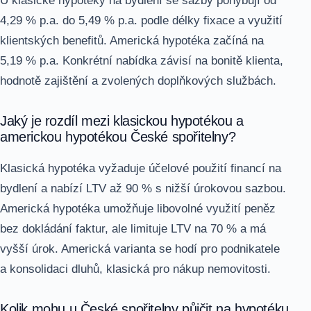
U klasické hypotéky na bydlení se sazby pohybují od
4,29 % p.a. do 5,49 % p.a. podle délky fixace a využití
klientských benefitů. Americká hypotéka začíná na
5,19 % p.a. Konkrétní nabídka závisí na bonitě klienta,
hodnotě zajištění a zvolených doplňkových službách.
Jaký je rozdíl mezi klasickou hypotékou a
americkou hypotékou České spořitelny?
Klasická hypotéka vyžaduje účelové použití financí na
bydlení a nabízí LTV až 90 % s nižší úrokovou sazbou.
Americká hypotéka umožňuje libovolné využití peněz
bez dokládání faktur, ale limituje LTV na 70 % a má
vyšší úrok. Americká varianta se hodí pro podnikatele
a konsolidaci dluhů, klasická pro nákup nemovitosti.
Kolik mohu u České spořitelny půjčit na hypotéku