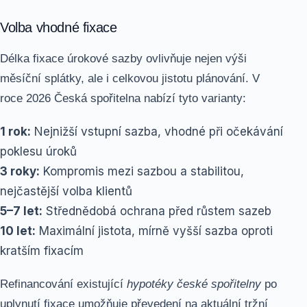
Volba vhodné fixace
Délka fixace úrokové sazby ovlivňuje nejen výši
měsíční splátky, ale i celkovou jistotu plánování. V
roce 2026 Česká spořitelna nabízí tyto varianty:
1 rok:
Nejnižší vstupní sazba, vhodné při očekávání
poklesu úroků
3 roky:
Kompromis mezi sazbou a stabilitou,
nejčastější volba klientů
5–7 let:
Střednědobá ochrana před růstem sazeb
10 let:
Maximální jistota, mírně vyšší sazba oproti
kratším fixacím
Refinancování existující
hypotéky české spořitelny
po
uplynutí fixace umožňuje převedení na aktuální tržní