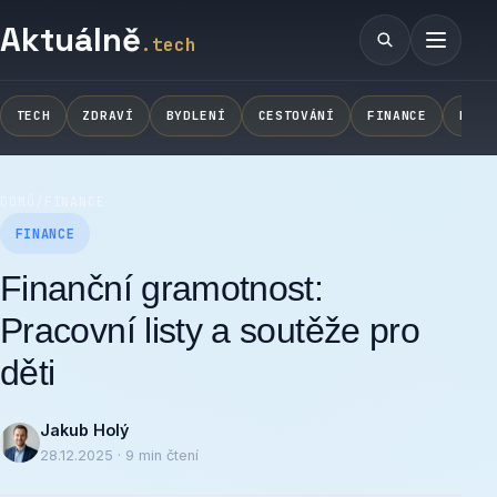
Aktuálně
.tech
Vyhledávání
Menu
TECH
ZDRAVÍ
BYDLENÍ
CESTOVÁNÍ
FINANCE
NOVI
DOMŮ
/
FINANCE
FINANCE
Finanční gramotnost:
Pracovní listy a soutěže pro
děti
Jakub Holý
28.12.2025 · 9 min čtení