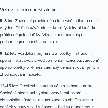
Věkově přiměřené strategie
5–8 let:
Zavedení pravidelného kapesného fixního dne
v týdnu. Dítě dostává mince, které fyzicky ukládá do
průhledné pokladničky. Vizualizace růstu úspor
podporuje pochopení akumulace.
9–12 let:
Rozdělení příjmu na tři obálky – utrácení,
spoření, dárcovství. Rodiče mohou nabídnout „úročení“
spořicí obálky 5 % měsíčně, aby demonstrovali princip
zhodnocování kapitálu.
13–15 let:
Otevření vlastního účtu s debetní kartou.
Společné sledování výpisu, vysvětlení pojmů
disponibilní zůstatek a autorizace plateb. Diskuze o
cenách v souvislosti s časem – hodina práce versus