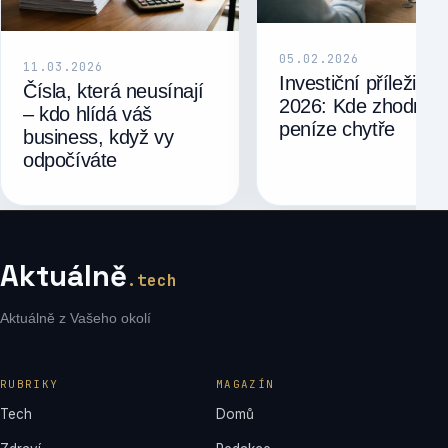
05.02.2026
11.03.2026
Investiční příležitost
Čísla, která neusínají
2026: Kde zhodnoti
– kdo hlídá váš
peníze chytře
business, když vy
odpočíváte
Aktuálně
.tech
Aktuálně z Vašeho okolí
RUBRIKY
MAGAZÍN
Tech
Domů