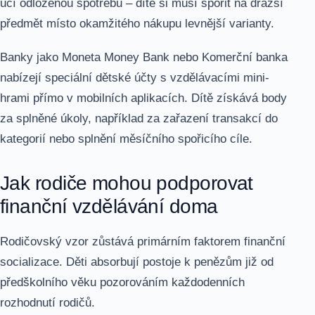
učí odloženou spotřebu – dítě si musí spořit na dražší
předmět místo okamžitého nákupu levnější varianty.
Banky jako Moneta Money Bank nebo Komerční banka
nabízejí speciální dětské účty s vzdělávacími mini-
hrami přímo v mobilních aplikacích. Dítě získává body
za splněné úkoly, například za zařazení transakcí do
kategorií nebo splnění měsíčního spořicího cíle.
Jak rodiče mohou podporovat
finanční vzdělávání doma
Rodičovský vzor zůstává primárním faktorem finanční
socializace. Děti absorbují postoje k penězům již od
předškolního věku pozorováním každodenních
rozhodnutí rodičů.