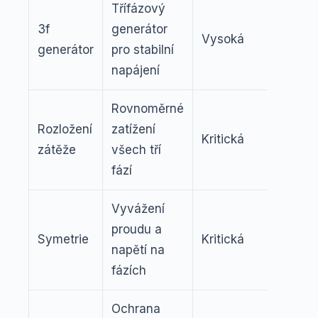
Třífázový
3f
generátor
20 kW
Vysoká
generátor
pro stabilní
400 V
napájení
Rovnoměrné
±5 %
Rozložení
zatížení
rozdíl
Kritická
zátěže
všech tří
mezi
fází
fázem
Vyvážení
230 V
proudu a
Symetrie
Kritická
32 A 
napětí na
fázi
fázích
Ochrana
Typ B,