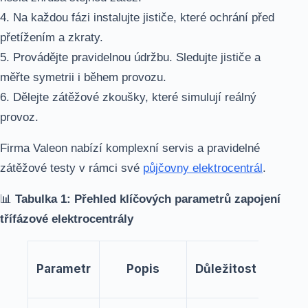
4. Na každou fázi instalujte jističe, které ochrání před
přetížením a zkraty.
5. Provádějte pravidelnou údržbu. Sledujte jističe a
měřte symetrii i během provozu.
6. Dělejte zátěžové zkoušky, které simulují reálný
provoz.
Firma Valeon nabízí komplexní servis a pravidelné
zátěžové testy v rámci své
půjčovny elektrocentrál
.
📊
Tabulka 1: Přehled klíčových parametrů zapojení
třífázové elektrocentrály
Příkl
Parametr
Popis
Důležitost
hodn