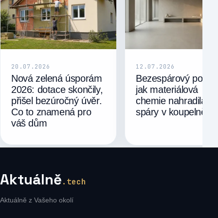
20.07.2026
12.07.2026
Nová zelená úsporám
Bezespárový povrc
2026: dotace skončily,
jak materiálová
přišel bezúročný úvěr.
chemie nahradila
Co to znamená pro
spáry v koupelně
váš dům
Aktuálně
.tech
Aktuálně z Vašeho okolí