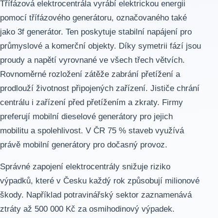
Třífázová elektrocentrála vyrábí elektrickou energii
pomocí třífázového generátoru, označovaného také
jako 3f generátor. Ten poskytuje stabilní napájení pro
průmyslové a komerční objekty. Díky symetrii fází jsou
proudy a napětí vyrovnané ve všech třech větvích.
Rovnoměrné rozložení zátěže zabrání přetížení a
prodlouží životnost připojených zařízení. Jističe chrání
centrálu i zařízení před přetížením a zkraty. Firmy
preferují mobilní dieselové generátory pro jejich
mobilitu a spolehlivost. V ČR 75 % staveb využívá
právě mobilní generátory pro dočasný provoz.
Správné zapojení elektrocentrály snižuje riziko
výpadků, které v Česku každý rok způsobují milionové
škody. Například potravinářský sektor zaznamenává
ztráty až 500 000 Kč za osmihodinový výpadek.