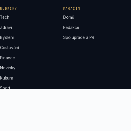
RUBRIKY
MAGAZÍN
Tech
Domů
Zdraví
Redakce
Bydlení
Spolupráce a PR
Cestování
Finance
Novinky
Kultura
Sport
PRÁVNÍ
Ochrana údajů
Podmínky použití
Kontakt