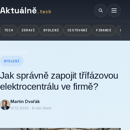
Aktuálně
.tech
Vyhledávání
Menu
TECH
ZDRAVÍ
BYDLENÍ
CESTOVÁNÍ
FINANCE
NOVI
DOMŮ
/
BYDLENÍ
BYDLENÍ
Jak správně zapojit třífázovou
elektrocentrálu ve firmě?
Martin Dvořák
01.12.2025 · 6 min čtení