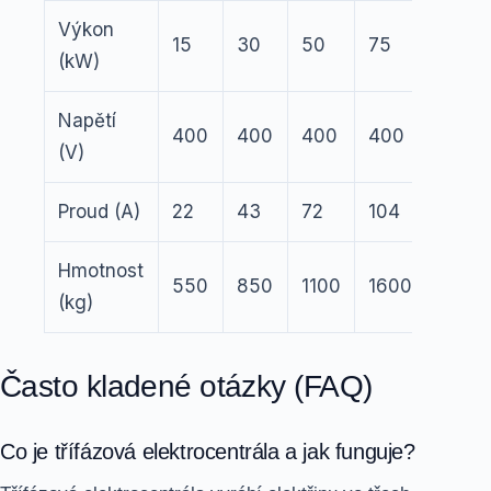
Výkon
15
30
50
75
(kW)
Napětí
400
400
400
400
(V)
Proud (A)
22
43
72
104
Hmotnost
550
850
1100
1600
(kg)
Často kladené otázky (FAQ)
Co je třífázová elektrocentrála a jak funguje?